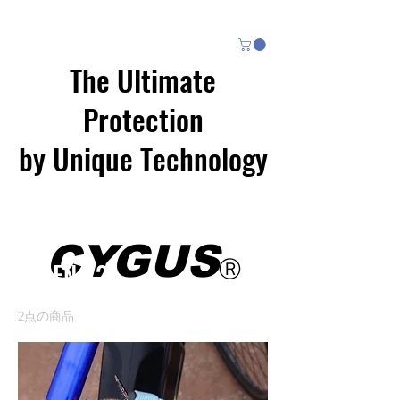
The Ultimate
Protection
by Unique Technology
ホーム
KIREN X2
CYGUS
KIREN X2
Ⓡ
2点の商品
並び替え