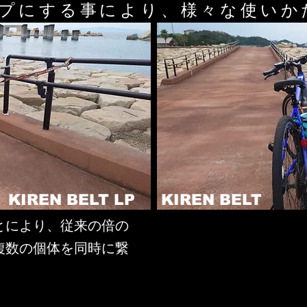
プにする事により、様々な使いか
KIREN BELT LP
KIREN BELT
とにより、従来の倍の
複数の個体を同時に繋
。