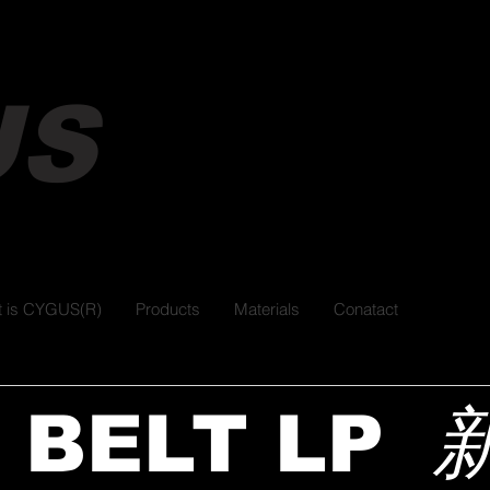
The ultimate protect
US
by unique technolo
 is CYGUS(R)
Products
Materials
Conatact
 BELT LP