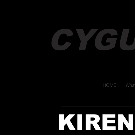
CYG
HOME
What
KIREN